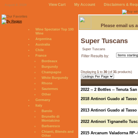
View Cart
My Account
Disclaimers & Req
August 8, 2026
Please email us 
Wine Spectator Top 100
Wine
Argentina
Super Tuscans
Australia
Super Tuscans
Chile
France
Filter Results by:
Bordeaux
Burgundy
Displaying
1
to
30
(of
31
products)
Champagne
White Burgundy
Rhone
Sauternes
2022 -- 2 Bottles -- Tenuta Sa
Other
2018 Antinori Guado al Tasso 
Germany
Italy
2013 Antinori Guado al Tasso 
Barolo
Brunello di
Montalcino
2022 Antinori Tignanello Tusc
Barbaresco
Chianti, Blends and
2015 Arcanum Valadorna RP--
Other