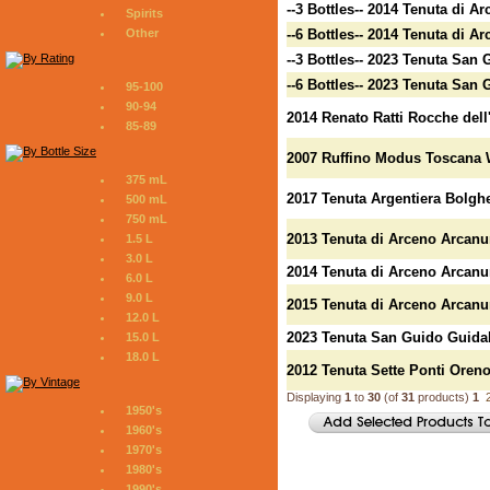
--3 Bottles-- 2014 Tenuta di 
Spirits
Other
--6 Bottles-- 2014 Tenuta di 
--3 Bottles-- 2023 Tenuta San 
--6 Bottles-- 2023 Tenuta San 
95-100
90-94
2014 Renato Ratti Rocche dell
85-89
2007 Ruffino Modus Toscana 
375 mL
2017 Tenuta Argentiera Bolghe
500 mL
750 mL
2013 Tenuta di Arceno Arcan
1.5 L
3.0 L
2014 Tenuta di Arceno Arcan
6.0 L
9.0 L
2015 Tenuta di Arceno Arcan
12.0 L
2023 Tenuta San Guido Guidalb
15.0 L
18.0 L
2012 Tenuta Sette Ponti Oren
Displaying
1
to
30
(of
31
products)
1
1950's
1960's
1970's
1980's
1990's